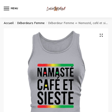
MENU
0
Accueil
/
Débardeurs Femme
/
Débardeur Femme « Namasté, café et sieste »
🔍