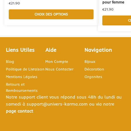
pour femme
€
21.90
€
21.90
CHOIX DES OPTIONS
C
Liens Utiles
Aide
Navigation
Blog
Mon Compte
Bijoux
Politique de Livraison
Nous Contacter
Décoration
Mentions Légales
Orgonites
Retours et
Remboursements
Notre support client vous répond sous 48h du lundi au
samedi à support@univers-karma.com ou via notre
page contact