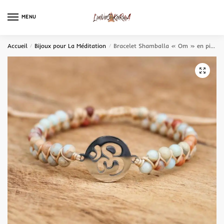
MENU
0
Accueil
/
Bijoux pour La Méditation
/
Bracelet Shamballa « Om » en pierres de Jaspe
🔍