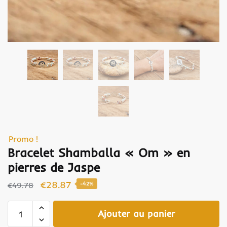
Promo !
Bracelet Shamballa « Om » en
pierres de Jaspe
€
28.87
€
49.78
-42%
Ajouter au panier