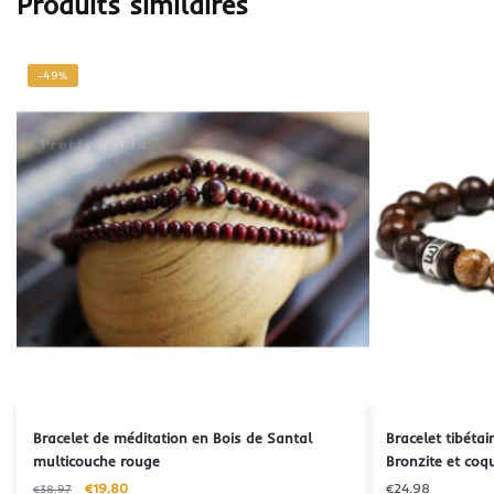
Produits similaires
-49%
Bracelet de méditation en Bois de Santal
Bracelet tibétai
multicouche rouge
Bronzite et coqu
€
19.80
€
24.98
€
38.97