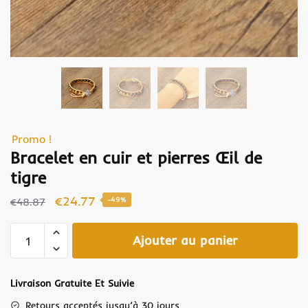
Promo !
Bracelet en cuir et pierres Œil de
tigre
€
24.77
€
48.87
-49%
Ajouter au panier
Livraison Gratuite Et Suivie
Retours acceptés jusqu’à 30 jours