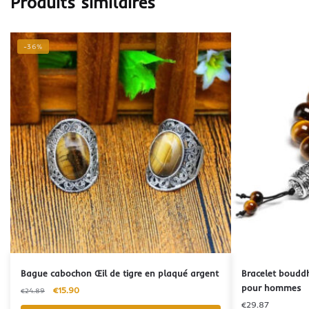
Produits similaires
-36%
Bague cabochon Œil de tigre en plaqué argent
Bracelet bouddhi
pour hommes
€
15.90
€
24.89
€
29.87