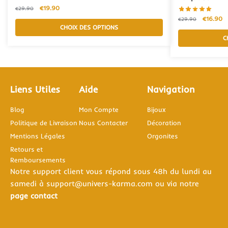
€
19.90
€
29.90
€
16.90
€
29.90
CHOIX DES OPTIONS
C
Liens Utiles
Aide
Navigation
Blog
Mon Compte
Bijoux
Politique de Livraison
Nous Contacter
Décoration
Mentions Légales
Orgonites
Retours et
Remboursements
Notre support client vous répond sous 48h du lundi au
samedi à support@univers-karma.com ou via notre
page contact